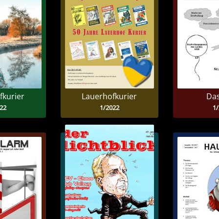
fkurier
Lauerhofkurier
Das
22
1/2022
1