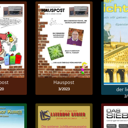
post
Hauspost
20
3/2023
der li
2