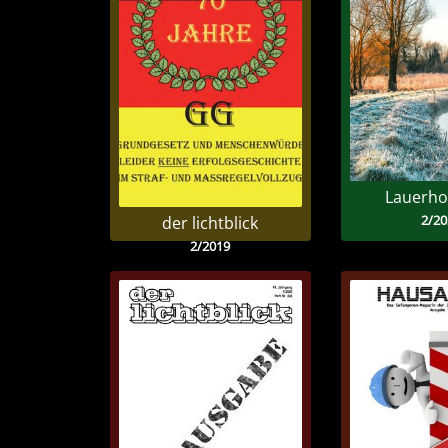
Lauerho
2/20
der lichtblick
2/2019