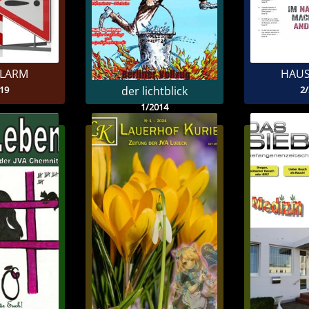
LARM
HAU
19
2
der lichtblick
1/2014