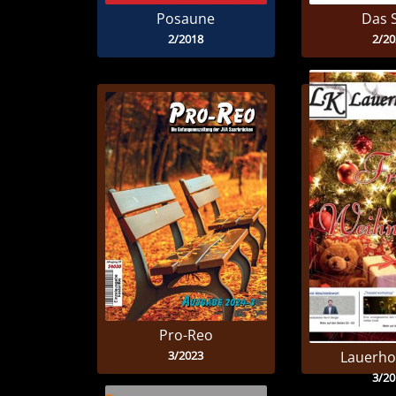
Posaune
Das 
2/2018
2/20
Pro-Reo
3/2023
Lauerho
3/20