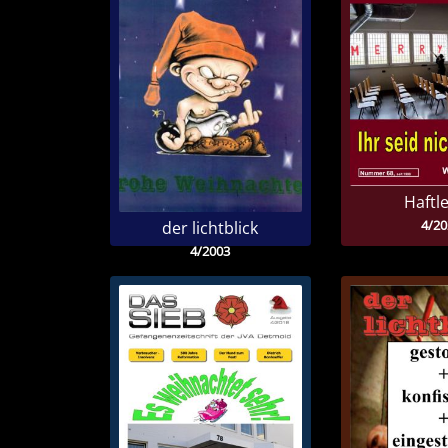
Haftl
4/20
der lichtblick
4/2003