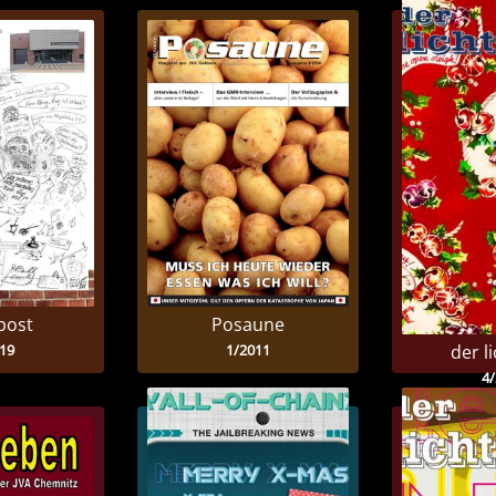
post
Posaune
19
1/2011
der li
4