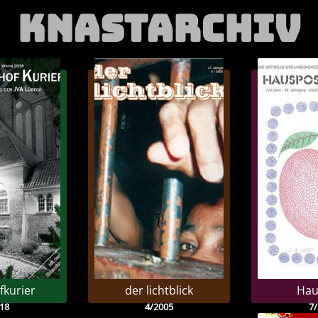
knastarchiv
fkurier
der lichtblick
Hau
18
4/2005
7