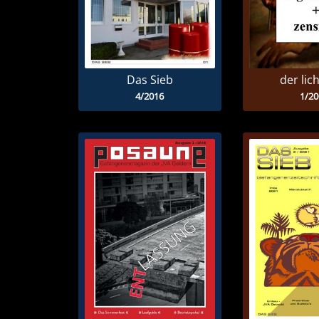
Das Sieb
der lic
4/2016
1/20