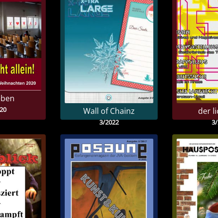
eben
20
Wall of Chainz
der li
3/2022
3