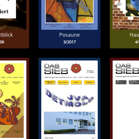
htblick
Posaune
Hau
06
3/2017
4