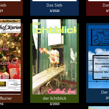
Sieb
Das Sieb
Das
21
3/2020
3
Der 
2
fkurier
der lichtblick
16
3/2003