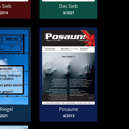
 Sieb
Das Sieb
/2014
3/2021
Riegel
Posaune
/2021
4/2013